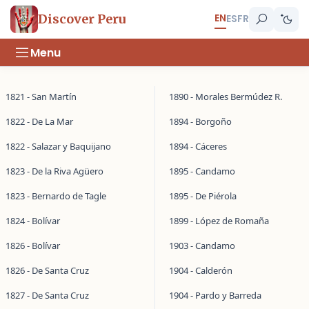
EN
Discover Peru
ES
FR
Menu
1821 - San Martín
1890 - Morales Bermúdez R.
1822 - De La Mar
1894 - Borgoño
1822 - Salazar y Baquijano
1894 - Cáceres
1823 - De la Riva Agüero
1895 - Candamo
1823 - Bernardo de Tagle
1895 - De Piérola
1824 - Bolívar
1899 - López de Romaña
1826 - Bolívar
1903 - Candamo
1826 - De Santa Cruz
1904 - Calderón
1827 - De Santa Cruz
1904 - Pardo y Barreda