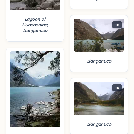
Lagoon of
Huacachina,
HD
Llanganuco
Llanganuco
HD
Llanganuco