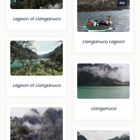
HD
Lagoon of Llanganuco
Llanganuco Lagoon
Lagoon of Llanganuco
Llanganuco