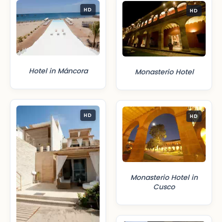
HD
HD
Hotel in Máncora
Monasterio Hotel
HD
HD
Monasterio Hotel in
Cusco