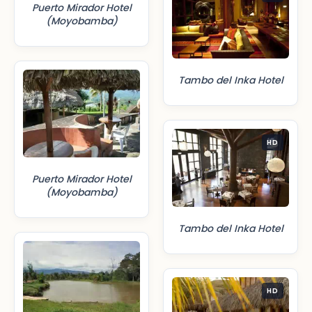
Puerto Mirador Hotel
(Moyobamba)
Tambo del Inka Hotel
HD
Puerto Mirador Hotel
(Moyobamba)
Tambo del Inka Hotel
HD