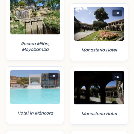
HD
Recreo Milán,
Moyobamba
Monasterio Hotel
HD
HD
Hotel in Máncora
Monasterio Hotel