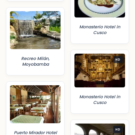
Monasterio Hotel in
Cusco
Recreo Milán,
HD
Moyobamba
Monasterio Hotel in
Cusco
HD
Puerto Mirador Hotel