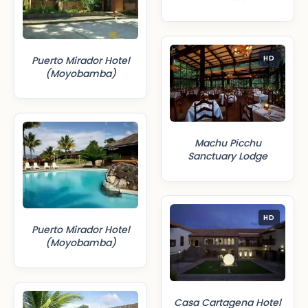
HD
Puerto Mirador Hotel
(Moyobamba)
Machu Picchu
Sanctuary Lodge
HD
Puerto Mirador Hotel
(Moyobamba)
Casa Cartagena Hotel