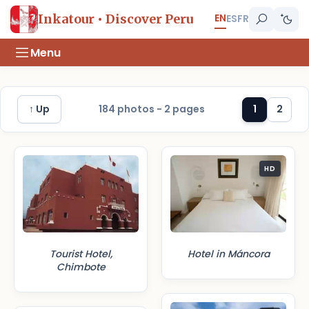
EN
Inkatour • Discover Peru
ES
FR
Menu
↑ Up
184 photos - 2 pages
1
2
HD
Tourist Hotel,
Hotel in Máncora
Chimbote