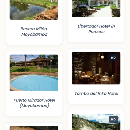
Libertador Hotel in
Recreo Milán,
Paracas
Moyobamba
HD
Tambo del Inka Hotel
Puerto Mirador Hotel
(Moyobamba)
HD