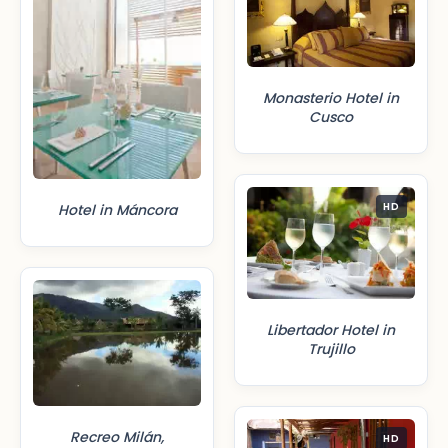
Monasterio Hotel in
Cusco
HD
Hotel in Máncora
Libertador Hotel in
Trujillo
Recreo Milán,
HD