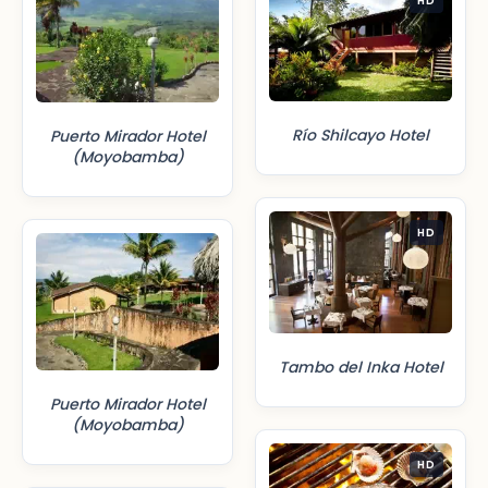
HD
Río Shilcayo Hotel
Puerto Mirador Hotel
(Moyobamba)
HD
Tambo del Inka Hotel
Puerto Mirador Hotel
(Moyobamba)
HD